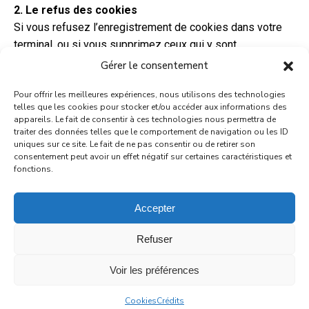
2. Le refus des cookies
Si vous refusez l’enregistrement de cookies dans votre
terminal, ou si vous supprimez ceux qui y sont
enregistrés, vous ne pourrez plus bénéficier d’un certain
Gérer le consentement
nombre de fonctionnalités nécessaires pour naviguer
Pour offrir les meilleures expériences, nous utilisons des technologies
dans certains espaces de notre site. Tel serait le cas si
telles que les cookies pour stocker et/ou accéder aux informations des
vous tentiez d’accéder à nos contenus ou services qui
appareils. Le fait de consentir à ces technologies nous permettra de
nécessitent de vous identifier. Le cas échéant, nous
traiter des données telles que le comportement de navigation ou les ID
uniques sur ce site. Le fait de ne pas consentir ou de retirer son
déclinons toute responsabilité pour les conséquences
consentement peut avoir un effet négatif sur certaines caractéristiques et
liées au fonctionnement dégradé de nos services
fonctions.
résultant de l’impossibilité pour nous d’enregistrer ou de
consulter les cookies nécessaires à leur fonctionnement
Accepter
et que vous auriez refusés ou supprimés.
Refuser
Voir les préférences
Cookies
Crédits
CGV
© Château d’Apremont, 2024
Cookies
Crédits